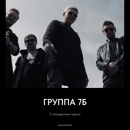
ГРУППА 7Б
С концертным туром!