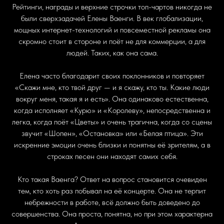
Рейтинги, награды и верхние строчки топ-чартов никогда не
были сверхзадачей Елены Ваенги. В век глобализации,
мощных интернет-технологий и повсеместной рекламы она
скромно стоит в стороне и поёт не для коммерции, а для
людей. Таких, как она сама.
Елена часто благодарит своих поклонников и повторяет
«Скажи мне, кто твой друг — и я скажу, кто ты. Какие люди
вокруг меня, такая я и есть». Она одинаково естественна,
когда исполняет «Курю» и «Королеву», непосредственна и
легка, когда поёт «Цветы» и очень трагична, когда со сцены
звучит «Шопен», «Остановка» или «Белая птица». Эти
искренние эмоции очень близки и понятны её зрителям, а в
строках песен они находят самих себя.
Кто такая Ваенга? Ответ на вопрос становится очевиден
тем, кто хоть раз побывал на её концерте. Она не терпит
небрежности в работе, всё должно быть доведено до
совершенства. Она проста, понятна, но при этом характерна