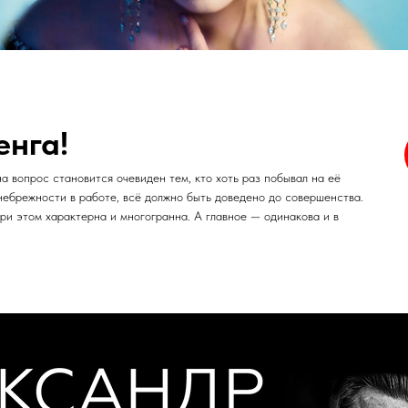
енга!
а вопрос становится очевиден тем, кто хоть раз побывал на её
небрежности в работе, всё должно быть доведено до совершенства.
при этом характерна и многогранна. А главное — одинакова и в