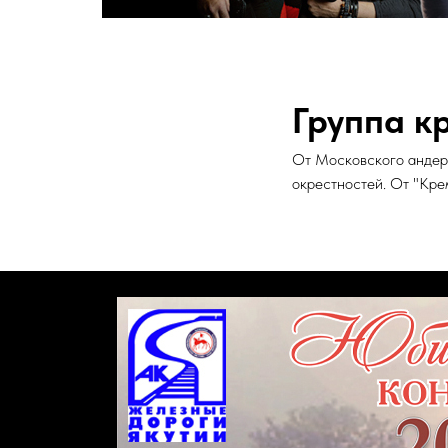
Группа к
От Московского андерг
окрестностей. От "Кре