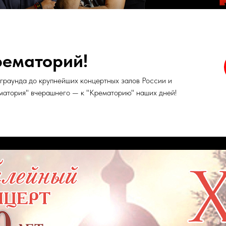
рематорий!
раунда до крупнейших концертных залов России и
матория" вчерашнего — к "Крематорию" наших дней!