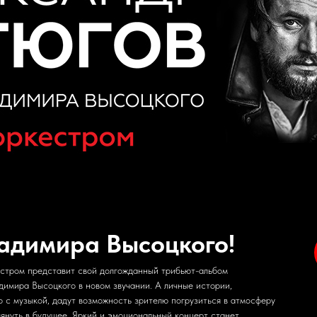
адимира Высоцкого!
стром представит свой долгожданный̆ трибьют-альбом
димира Высоцкого в новом звучании. А личные истории,
 с музыкой̆, дадут возможность зрителю погрузиться в атмосферу
лянуть в будущее. Яркий̆ и эмоциональный концерт станет