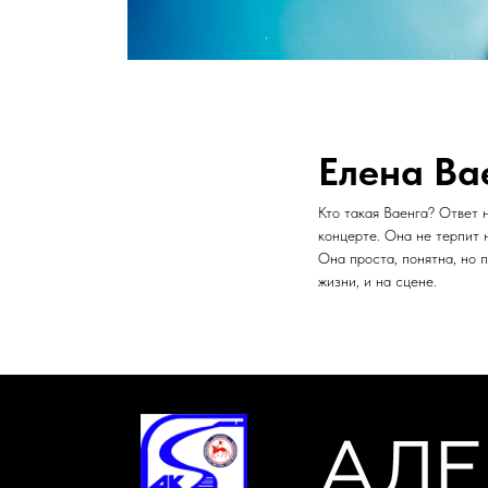
Елена Ва
Кто такая Ваенга? Ответ н
концерте. Она не терпит 
Она проста, понятна, но 
жизни, и на сцене.