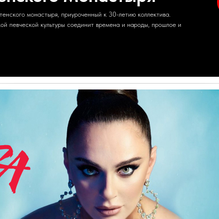
енского монастыря, приуроченный к 30-летию коллектива.
ой певческой культуры соединит времена и народы, прошлое и