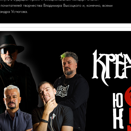
почитателей творчества Владимира Высоцкого и, конечно, всеми
андра Устюгова.