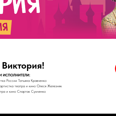
 Виктория!
И ИСПОЛНИТЕЛИ:
тка России Татьяна Кравченко
артистка театра и кино Олеся Железняк
атра и кино Спартак Сумченко