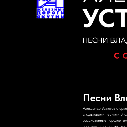
Песни Вл
Александр Устюгов с орке
с культовыми песнями Вла
рассказанные параллельно
прошлого, с радостью заг