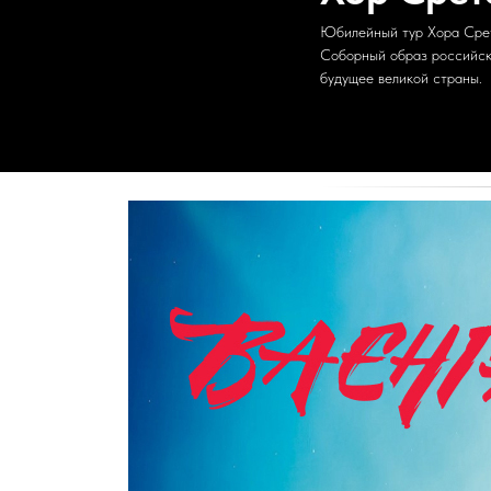
Юбилейный тур Хора Срет
Соборный образ российск
будущее великой страны.